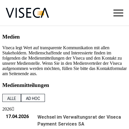
one
Login
Medien
Unternehmen
Viseca legt Wert auf transparente Kommunikation mit allen
Im Fokus
Jobs & Karriere
Stakeholdern. Medienschaffende und Interessierte finden im
DE
FR
IT
EN
folgenden die Medienmitteilungen der Viseca und den Kontakt zu
Kreditkarten
unserer Medienstelle. Wenn Sie in den Medienverteiler der Viseca
Arbeiten bei Viseca
Investoren
aufgenommen werden möchten, füllen Sie bitte das Kontaktformular
am Seitenende aus.
Bezahldienstleistungen
Benefits
Berichterstattung
Medien
Medienmitteilungen
Corporate Governance
Berufsfelder
Nachhaltigkeit
Unsere Geschichte
ALLE
AD HOC
Lehrstellen
2026
Bewerbungsprozess
17.04.2026
Wechsel im Verwaltungsrat der Viseca
Payment Services SA