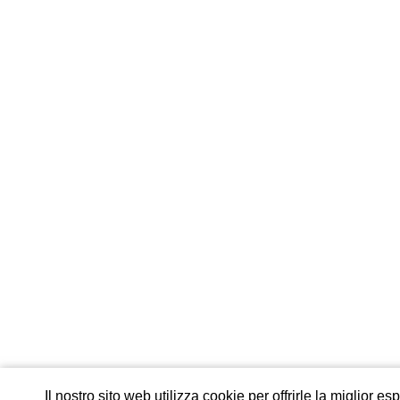
Offerte di lavoro
Candidatura
Benefits
Ambiti professionali
In primo piano
Il nostro sito web utilizza cookie per offrirle la miglior e