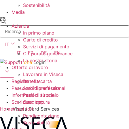
Sostenibilità
Media
Azienda
In primo piano
Carte di credito
IT
Servizi di pagamento
IT
FR
DE
EN
Corporate governance
La nostra storia
one
Login
Offerte di lavoro
Lavorare in Viseca
Benefits
Registrare la carta
Ambiti professionali
Password dimenticata
Posti di tirocinio
Informazioni su one
Candidatura
Scaricare l’app
Investitori
Home
Viseca Card Services
Rendicontazione
Sostenibilità