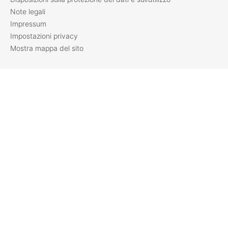
Note legali
Impressum
Impostazioni privacy
Mostra mappa del sito
Viseca Payment Services
Azienda
Offerte di lavoro
Investitori
Media
Viseca Jobs
Home