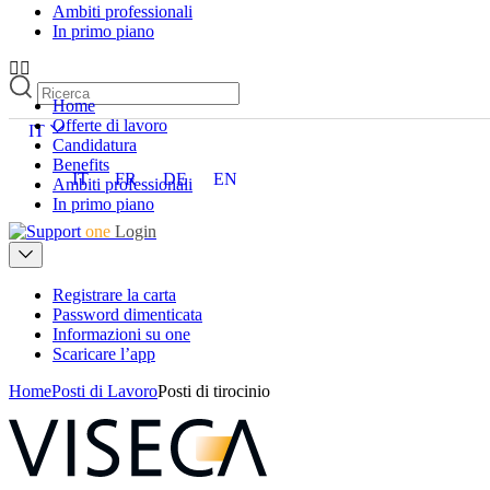
Ambiti professionali
In primo piano
Home
Offerte di lavoro
IT
Candidatura
Benefits
IT
FR
DE
EN
Ambiti professionali
In primo piano
one
Login
Registrare la carta
Password dimenticata
Informazioni su one
Scaricare l’app
Home
Posti di Lavoro
Posti di tirocinio