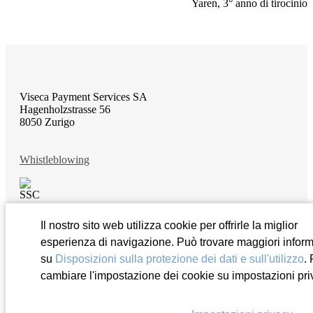
Yaren, 3° anno di tirocinio
Viseca Payment Services SA
Hagenholzstrasse 56
8050 Zurigo
Whistleblowing
Il nostro sito web utilizza cookie per offrirle la miglior
esperienza di navigazione. Può trovare maggiori infor
© 2026 Viseca Payment Services SA
Disposizioni sulla protezione dei dati e sull’utilizzo
su
Disposizioni sulla protezione dei dati e sull'utilizzo
.
Note legali
cambiare l'impostazione dei cookie su impostazioni pri
Impressum
Impostazioni privacy
Mostra mappa del sito