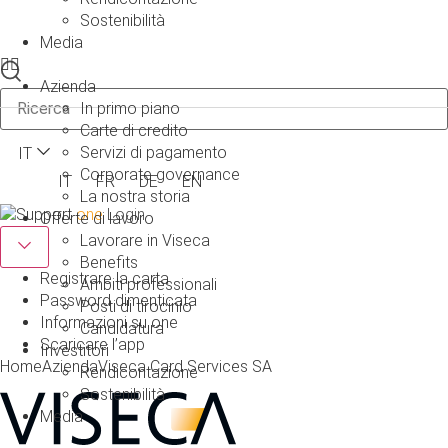
Sostenibilità
Media
Azienda
In primo piano
Carte di credito
Servizi di pagamento
IT
Corporate governance
IT
FR
DE
EN
La nostra storia
one
Login
Offerte di lavoro
Lavorare in Viseca
Benefits
Registrare la carta
Ambiti professionali
Password dimenticata
Posti di tirocinio
Informazioni su one
Candidatura
Scaricare l’app
Investitori
Home
Azienda
Viseca Card Services SA
Rendicontazione
Sostenibilità
Media