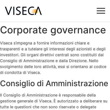
one
Login
Corporate governance
Azienda
Viseca s’impegna a fornire informazioni chiare e
In primo piano
DE
FR
IT
EN
trasparenti e a tutelare gli interessi degli azionisti e degli
Offerte di lavoro
investitori. Gli organi direttivi centrali sono costituiti dal
Carte di credito
Consiglio di Amministrazione e dalla Direzione. Nello
Lavorare in Viseca
Investitori
svolgimento delle loro attività, essi si orientano al codice
Servizi di pagamento
di condotta di Viseca.
Benefits
Rendicontazione
Media
Consiglio di Amministrazione
Corporate governance
Ambiti professionali
Sostenibilità
La nostra storia
Il Consiglio di Amministrazione è responsabile della
Posti di tirocinio
gestione generale di Viseca. È autorizzato a deliberare su
Candidatura
tutte le questioni che non sono riservate o delegate