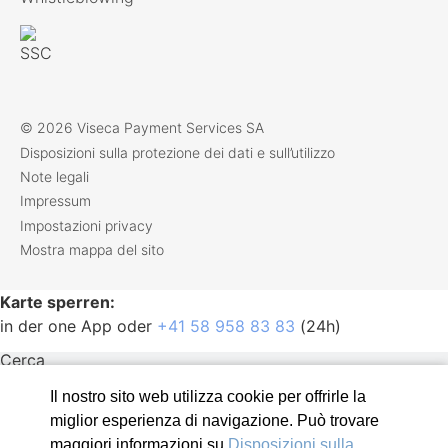
© 2026 Viseca Payment Services SA
Disposizioni sulla protezione dei dati e sull’utilizzo
Note legali
Impressum
Impostazioni privacy
Mostra mappa del sito
Karte sperren:
in der one App oder
+41 58 958 83 83
(24h)
Viseca Payment Services
Cerca
Azienda
Cerca
Offerte di lavoro
Il nostro sito web utilizza cookie per offrirle la
Investitori
miglior esperienza di navigazione. Può trovare
Privatkunden
Media
maggiori informazioni su
Disposizioni sulla